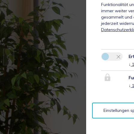
Funktionalität u
immer weiter ve
gesammelt und a
jederzeit widerr
Datenschutzerkl
Er
↓
Fu
↓
Einstellungen s